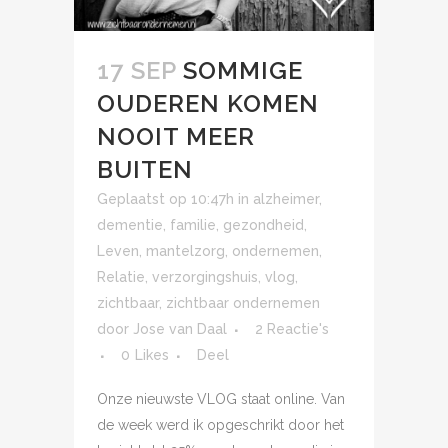
17 SEP
SOMMIGE
OUDEREN KOMEN
NOOIT MEER
BUITEN
Geplaatst op 10:47h
in
alzheimer
,
dementie
,
familie
,
gezondheid
,
Leven
,
mantelzorg
,
ondernemen
,
Relatie
,
verzorgingshuis
,
vlog
,
zichtbaar
,
zichtbaar ondernemen
door
Jose van Daal
2 Reactie's
0
Likes
Deel
Onze nieuwste VLOG staat online. Van
de week werd ik opgeschrikt door het