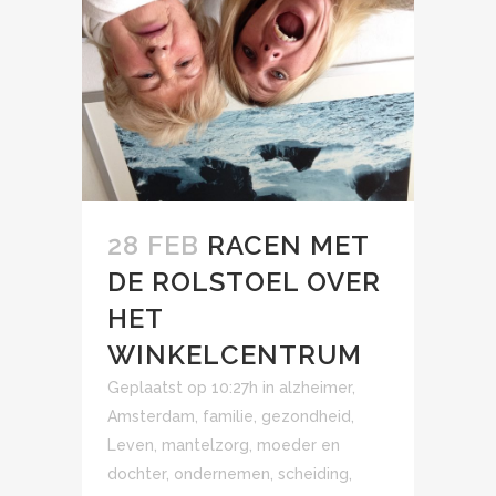
28 FEB
RACEN MET
DE ROLSTOEL OVER
HET
WINKELCENTRUM
Geplaatst op 10:27h
in
alzheimer
,
Amsterdam
,
familie
,
gezondheid
,
Leven
,
mantelzorg
,
moeder en
dochter
,
ondernemen
,
scheiding
,