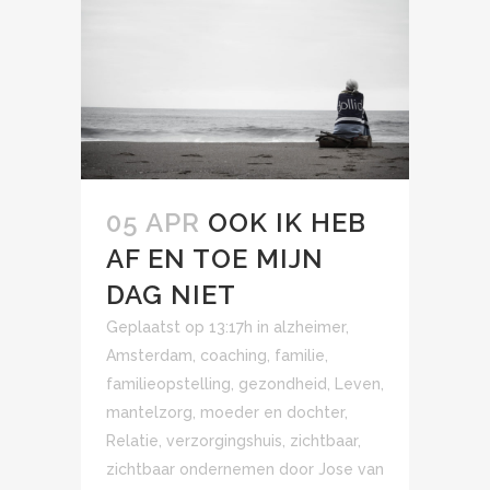
05 APR
OOK IK HEB
AF EN TOE MIJN
DAG NIET
Geplaatst op 13:17h
in
alzheimer
,
Amsterdam
,
coaching
,
familie
,
familieopstelling
,
gezondheid
,
Leven
,
mantelzorg
,
moeder en dochter
,
Relatie
,
verzorgingshuis
,
zichtbaar
,
zichtbaar ondernemen
door
Jose van