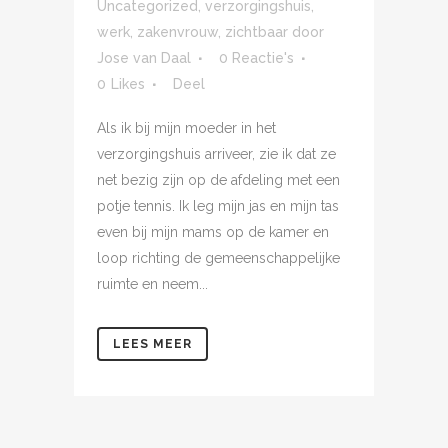
Uncategorized
,
verzorgingshuis
,
werk
,
zakenvrouw
,
zichtbaar
door
Jose van Daal
0 Reactie's
0
Likes
Deel
Als ik bij mijn moeder in het
verzorgingshuis arriveer, zie ik dat ze
net bezig zijn op de afdeling met een
potje tennis. Ik leg mijn jas en mijn tas
even bij mijn mams op de kamer en
loop richting de gemeenschappelijke
ruimte en neem...
LEES MEER