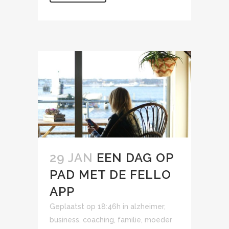
29 JAN
EEN DAG OP
PAD MET DE FELLO
APP
Geplaatst op 18:46h
in
alzheimer
,
business
,
coaching
,
familie
,
moeder