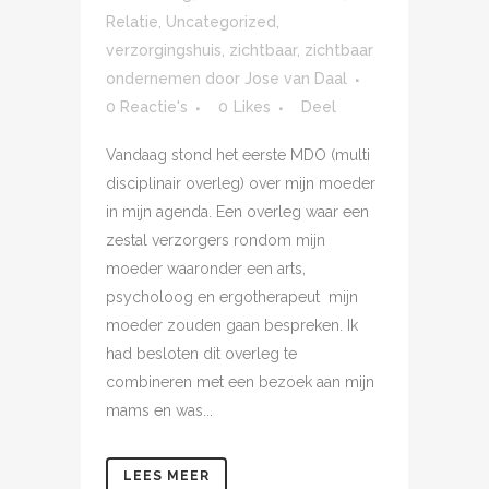
Relatie
,
Uncategorized
,
verzorgingshuis
,
zichtbaar
,
zichtbaar
ondernemen
door
Jose van Daal
0 Reactie's
0
Likes
Deel
Vandaag stond het eerste MDO (multi
disciplinair overleg) over mijn moeder
in mijn agenda. Een overleg waar een
zestal verzorgers rondom mijn
moeder waaronder een arts,
psycholoog en ergotherapeut mijn
moeder zouden gaan bespreken. Ik
had besloten dit overleg te
combineren met een bezoek aan mijn
mams en was...
LEES MEER