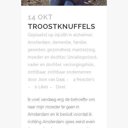
14 OKT
TROOSTKNUFFELS
Geplaatst op 09:28h
in
alzheimer
,
Amsterdam
,
dementie
,
familie
,
genieten
,
gezondheid
,
mantelzorg
,
moeder en dochter
,
Uncategorized
,
vader en dochter
,
verzorgingshuis
,
zichtbaar
,
zichtbaar ondernemen
door
Jose van Daal
4 Reactie's
0
Likes
Deel
Ik voel vandaag erg de behoefte om
naar mijn moeder te gaan in
Amsterdam en ik besluit voordat ik
richting Amsterdam sjees eerst even