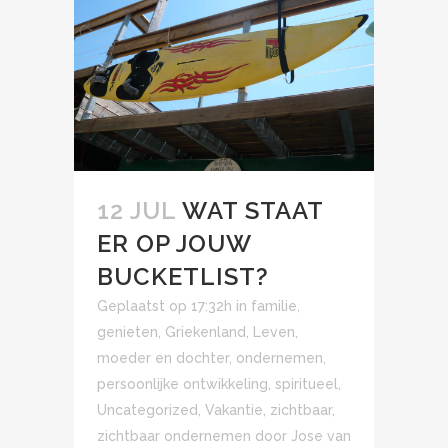
12 JUL
WAT STAAT
ER OP JOUW
BUCKETLIST?
Geplaatst op 17:32h
in
familie
,
genieten
,
Griekenland
,
Leven
,
moeder en dochter
,
ondernemen
,
persoonlijke ontwikkeling
,
spiritueel
,
Uncategorized
,
Vakantie
,
zichtbaar
,
zichtbaar ondernemen
door
Jose van