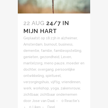
22 AUG
24/7 IN
MIJN HART
Geplaatst op 18:23h
in
alzheimer
,
Amsterdam
,
burnout
,
business
,
dementie
,
familie
,
familieopstelling
,
genieten
,
gezondheid
,
Leven
,
mantelzorg
,
meno pauze
,
moeder en
dochter
,
overgang
,
persoonlijke
ontwikkeling
,
spiritueel
,
verzorgingshuis
,
vijftig
,
vriendinnen
,
werk
,
workshop
,
yoga
,
zakenvrouw
,
zichtbaar
,
zichtbaar ondernemen
door
Jose van Daal
0 Reactie's
0
Likes
Deel