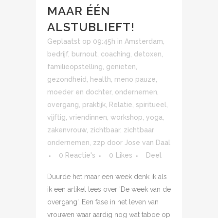
MAAR ÉÉN
ALSTUBLIEFT!
Geplaatst op 09:45h
in
Amsterdam
,
bedrijf
,
burnout
,
coaching
,
detoxen
,
familieopstelling
,
genieten
,
gezondheid
,
health
,
meno pauze
,
moeder en dochter
,
ondernemen
,
overgang
,
praktijk
,
Relatie
,
spiritueel
,
vijftig
,
vriendinnen
,
workshop
,
yoga
,
zakenvrouw
,
zichtbaar
,
zichtbaar
ondernemen
,
zzp
door
Jose van Daal
0 Reactie's
0
Likes
Deel
Duurde het maar een week denk ik als
ik een artikel lees over 'De week van de
overgang'. Een fase in het leven van
vrouwen waar aardig nog wat taboe op