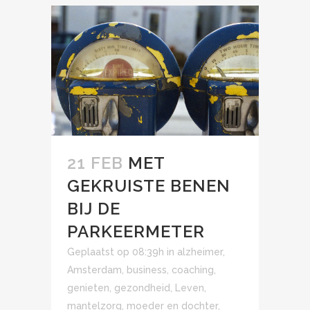
21 FEB
MET
GEKRUISTE BENEN
BIJ DE
PARKEERMETER
Geplaatst op 08:39h
in
alzheimer
,
Amsterdam
,
business
,
coaching
,
genieten
,
gezondheid
,
Leven
,
mantelzorg
,
moeder en dochter
,