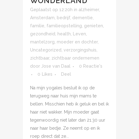
WONDERLAND
Geplaatst op 12:20h
in
alzheimer
,
Amsterdam
,
bedrijf
,
dementie
,
familie
,
familieopstelling
,
genieten
,
gezondheid
,
health
,
Leven
,
mantelzorg
,
moeder en dochter
,
Uncategorized
,
verzorgingshuis
,
zichtbaar
,
zichtbaar ondernemen
door
Jose van Daal
0 Reactie's
0
Likes
Deel
Na mijn yogales besluit ik op de
terugweg naar huis mijn mams te
bellen. Misschien heb ik geluk en bel ik
haar niet wakker. Mijn moeder gaat
tegenwoordig niet later dan 21.30 uur
naar haar bedje. Ze neemt op en ik
roep direct dat ze...