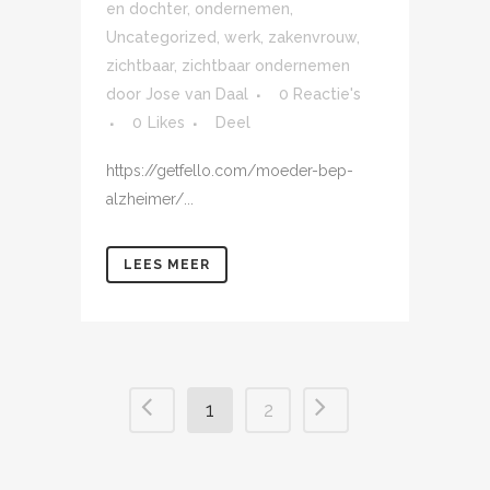
en dochter
,
ondernemen
,
Uncategorized
,
werk
,
zakenvrouw
,
zichtbaar
,
zichtbaar ondernemen
door
Jose van Daal
0 Reactie's
0
Likes
Deel
https://getfello.com/moeder-bep-
alzheimer/...
LEES MEER
1
2