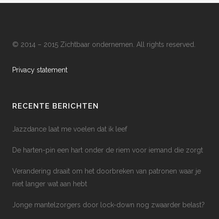
© 2014 – 2015 Zichtbaar ondernemen. All rights reserved.
Privacy statement
RECENTE BERICHTEN
Jazzdance laat me voelen dat ik leef
De harten-pin een hart onder de riem voor iemand die zorgt
Verandering draait om het doorbreken van patronen waar je
niet langer wat aan hebt
Jonge mantelzorgers door lock-down nog zwaarder belast?