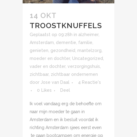
14 OKT
TROOSTKNUFFELS
Geplaatst op 09:28h
in
alzheimer
,
Amsterdam
,
dementie
,
familie
,
genieten
,
gezondheid
,
mantelzorg
,
moeder en dochter
,
Uncategorized
,
vader en dochter
,
verzorgingshuis
,
zichtbaar
,
zichtbaar ondernemen
door
Jose van Daal
4 Reactie's
0
Likes
Deel
Ik voel vandaag erg de behoefte om
naar mijn moeder te gaan in
Amsterdam en ik besluit voordat ik
richting Amsterdam sjees eerst even
te gaan bootcampen om energie op