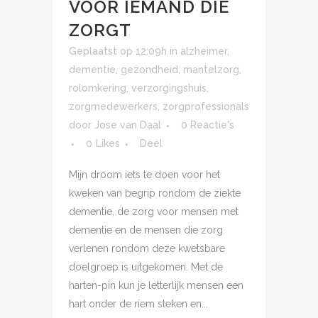
VOOR IEMAND DIE
ZORGT
Geplaatst op 12:09h
in
alzheimer
,
dementie
,
gezondheid
,
mantelzorg
,
rolomkering
,
verzorgingshuis
,
zorgmedewerkers
,
zorgprofessionals
door
Jose van Daal
0 Reactie's
0
Likes
Deel
Mijn droom iets te doen voor het
kweken van begrip rondom de ziekte
dementie, de zorg voor mensen met
dementie en de mensen die zorg
verlenen rondom deze kwetsbare
doelgroep is uitgekomen. Met de
harten-pin kun je letterlijk mensen een
hart onder de riem steken en...