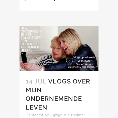
14 JUL
VLOGS OVER
MIJN
ONDERNEMENDE
LEVEN
Geplaatst op 09:05h
in
alzheimer
,