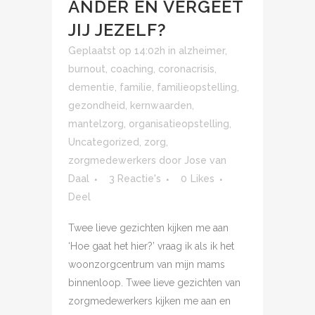
ANDER EN VERGEET
JIJ JEZELF?
Geplaatst op 14:02h
in
alzheimer
,
burnout
,
coaching
,
coronacrisis
,
dementie
,
familie
,
familieopstelling
,
gezondheid
,
kernwaarden
,
mantelzorg
,
organisatieopstelling
,
Uncategorized
,
zorg
,
zorgmedewerkers
door
Jose van
Daal
3 Reactie's
0
Likes
Deel
Twee lieve gezichten kijken me aan
‘Hoe gaat het hier?’ vraag ik als ik het
woonzorgcentrum van mijn mams
binnenloop. Twee lieve gezichten van
zorgmedewerkers kijken me aan en