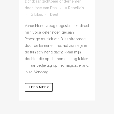
zichtbaar
,
zichtbaar ondernemen
door
Jose van Daal
0 Reactie's
0
Likes
Deel
Vanochtend vroeg opgestaan en direct
mijn yoga oefeningen gedaan.
Prachtige muziek van Bliss stroomde
door de kamer en met het zonnetje in
de tuin schijnend dacht ik aan mijn
dochter die op dit moment nog lekker
in haar bedje lag op het magical eiland
Ibiza. Vandaag...
LEES MEER