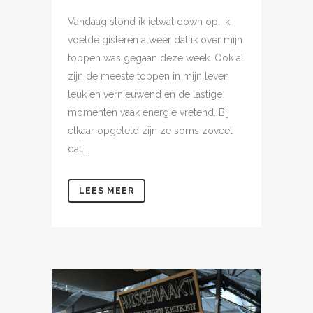
Vandaag stond ik ietwat down op. Ik
voelde gisteren alweer dat ik over mijn
toppen was gegaan deze week. Ook al
zijn de meeste toppen in mijn leven
leuk en vernieuwend en de lastige
momenten vaak energie vretend. Bij
elkaar opgeteld zijn ze soms zoveel
dat...
LEES MEER