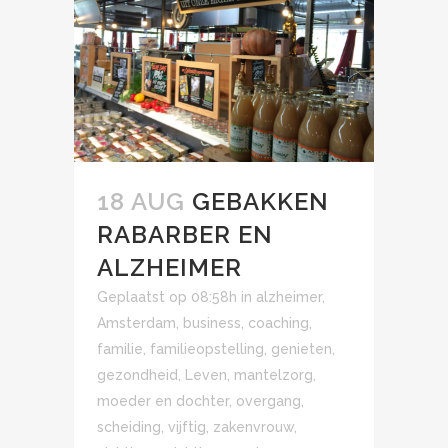
18 AUG
GEBAKKEN
RABARBER EN
ALZHEIMER
Geplaatst op 08:58h
in
alzheimer
,
Amsterdam
,
business
,
coaching
,
familie
,
familieopstelling
,
genieten
,
gezondheid
,
Leven
,
mantelzorg
,
moeder en dochter
,
overgang
,
scheiding
,
vijftig
,
zakenvrouw
,