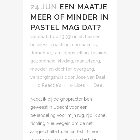
24 JUN
EEN MAATJE
MEER OF MINDER IN
PASTEL MAG DAT?
Geplaatst op 13:33h
in
alzheimer
,
business
,
coaching
,
coronacrisis
,
dementie
,
familieopstelling
,
fashion
,
gezondheid
,
kleding
,
mantelzorg
,
moeder en dochter
,
overgang
,
verzorgingshuis
door
Jose van Daal
0 Reactie's
0
Likes
Deel
Nadat ik bij de giropractor ben
geweest in Utrecht voor een
behandeling voor mijn rug, rijd ik snel
richting Nieuwegein om de net
aangeschafte truien en t-shirts voor
mijn mams te gaan ruilen bij haar