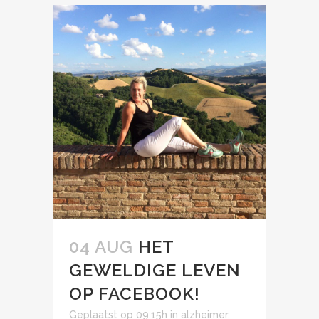
04 AUG
HET
GEWELDIGE LEVEN
OP FACEBOOK!
Geplaatst op 09:15h
in
alzheimer
,