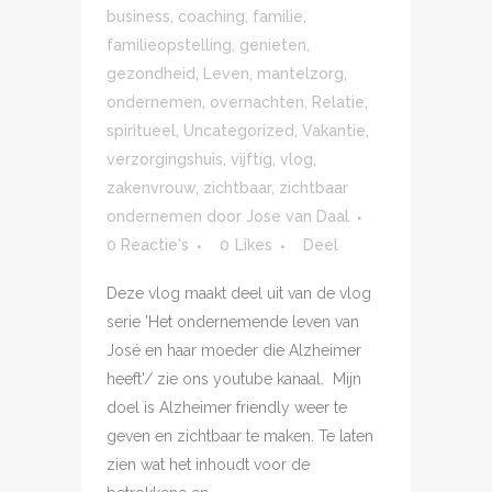
business
,
coaching
,
familie
,
familieopstelling
,
genieten
,
gezondheid
,
Leven
,
mantelzorg
,
ondernemen
,
overnachten
,
Relatie
,
spiritueel
,
Uncategorized
,
Vakantie
,
verzorgingshuis
,
vijftig
,
vlog
,
zakenvrouw
,
zichtbaar
,
zichtbaar
ondernemen
door
Jose van Daal
0 Reactie's
0
Likes
Deel
Deze vlog maakt deel uit van de vlog
serie 'Het ondernemende leven van
José en haar moeder die Alzheimer
heeft'/ zie ons youtube kanaal. Mijn
doel is Alzheimer friendly weer te
geven en zichtbaar te maken. Te laten
zien wat het inhoudt voor de