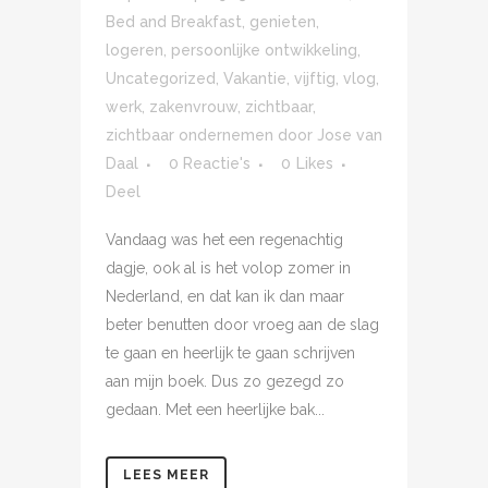
Bed and Breakfast
,
genieten
,
logeren
,
persoonlijke ontwikkeling
,
Uncategorized
,
Vakantie
,
vijftig
,
vlog
,
werk
,
zakenvrouw
,
zichtbaar
,
zichtbaar ondernemen
door
Jose van
Daal
0 Reactie's
0
Likes
Deel
Vandaag was het een regenachtig
dagje, ook al is het volop zomer in
Nederland, en dat kan ik dan maar
beter benutten door vroeg aan de slag
te gaan en heerlijk te gaan schrijven
aan mijn boek. Dus zo gezegd zo
gedaan. Met een heerlijke bak...
LEES MEER