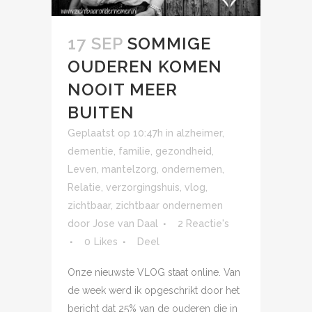
17 SEP
SOMMIGE
OUDEREN KOMEN
NOOIT MEER
BUITEN
Geplaatst op 10:47h
in
alzheimer
,
dementie
,
familie
,
gezondheid
,
Leven
,
mantelzorg
,
ondernemen
,
Relatie
,
verzorgingshuis
,
vlog
,
zichtbaar
,
zichtbaar ondernemen
door
Jose van Daal
2 Reactie's
0
Likes
Deel
Onze nieuwste VLOG staat online. Van
de week werd ik opgeschrikt door het
bericht dat 25% van de ouderen die in