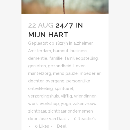
22 AUG
24/7 IN
MIJN HART
Geplaatst op 18:23h
in
alzheimer
,
Amsterdam
,
burnout
,
business
,
dementie
,
familie
,
familieopstelling
,
genieten
,
gezondheid
,
Leven
,
mantelzorg
,
meno pauze
,
moeder en
dochter
,
overgang
,
persoonlijke
ontwikkeling
,
spiritueel
,
verzorgingshuis
,
vijftig
,
vriendinnen
,
werk
,
workshop
,
yoga
,
zakenvrouw
,
zichtbaar
,
zichtbaar ondernemen
door
Jose van Daal
0 Reactie's
0
Likes
Deel