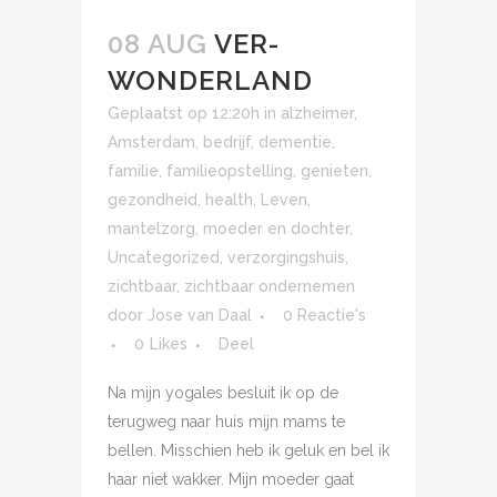
08 AUG
VER-
WONDERLAND
Geplaatst op 12:20h
in
alzheimer
,
Amsterdam
,
bedrijf
,
dementie
,
familie
,
familieopstelling
,
genieten
,
gezondheid
,
health
,
Leven
,
mantelzorg
,
moeder en dochter
,
Uncategorized
,
verzorgingshuis
,
zichtbaar
,
zichtbaar ondernemen
door
Jose van Daal
0 Reactie's
0
Likes
Deel
Na mijn yogales besluit ik op de
terugweg naar huis mijn mams te
bellen. Misschien heb ik geluk en bel ik
haar niet wakker. Mijn moeder gaat