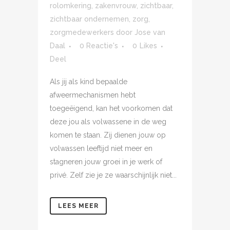
rolomkering
,
zakenvrouw
,
zichtbaar
,
zichtbaar ondernemen
,
zorg
,
zorgmedewerkers
door
Jose van
Daal
0 Reactie's
0
Likes
Deel
Als jij als kind bepaalde
afweermechanismen hebt
toegeëigend, kan het voorkomen dat
deze jou als volwassene in de weg
komen te staan. Zij dienen jouw op
volwassen leeftijd niet meer en
stagneren jouw groei in je werk of
privé. Zelf zie je ze waarschijnlijk niet...
LEES MEER