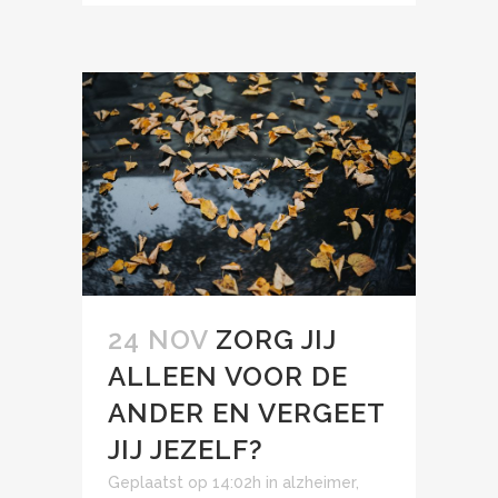
24 NOV
ZORG JIJ
ALLEEN VOOR DE
ANDER EN VERGEET
JIJ JEZELF?
Geplaatst op 14:02h
in
alzheimer
,