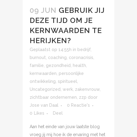
09 JUN
GEBRUIK JIJ
DEZE TIJD OM JE
KERNWAARDEN TE
HERIJKEN?
Geplaatst op 14:55h
in
bedrijf
,
burnout
,
coaching
,
coronacrisis
,
familie
,
gezondheid
,
health
,
kernwaarden
,
persoonlijke
ontwikkeling
,
spiritueel
,
Uncategorized
,
werk
,
zakenvrouw
,
zichtbaar ondernemen
,
zzp
door
Jose van Daal
0 Reactie's
0
Likes
Deel
Aan het einde van jouw laatste blog
vroeg jij mij hoe ik de ervaring met het