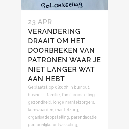
23 APR
VERANDERING
DRAAIT OM HET
DOORBREKEN VAN
PATRONEN WAAR JE
NIET LANGER WAT
AAN HEBT
Geplaatst op 08:00h
in
burnout
,
business
,
familie
,
familieopstelling
,
gezondheid
,
jonge mantelzorgers
,
kernwaarden
,
mantelzorg
,
organisatieopstelling
,
parentificatie
,
persoonlijke ontwikkeling
,