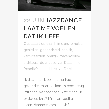
22 JUN
JAZZDANCE
LAAT ME VOELEN
DAT IK LEEF
Geplaatst op 13:13h
in
dans
,
emotie
,
genieten
,
gezondheid
,
health
,
kernwaarden
,
praktijk
,
zakenvrouw
,
zichtbaar
door
Jose van Daal
0
Reactie's
0
Likes
Deel
‘Ik dacht dat ik een manier had
gevonden maar het komt steeds terug.
Patronen, wanneer heb ik ze eindelijk
onder de knie? Mijn hart voelt als
steen. Wanneer kom ik thuis?’