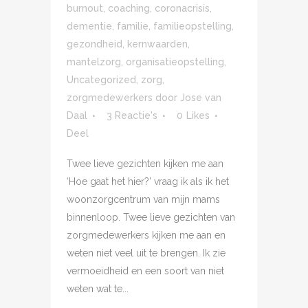
burnout
,
coaching
,
coronacrisis
,
dementie
,
familie
,
familieopstelling
,
gezondheid
,
kernwaarden
,
mantelzorg
,
organisatieopstelling
,
Uncategorized
,
zorg
,
zorgmedewerkers
door
Jose van
Daal
3 Reactie's
0
Likes
Deel
Twee lieve gezichten kijken me aan
‘Hoe gaat het hier?’ vraag ik als ik het
woonzorgcentrum van mijn mams
binnenloop. Twee lieve gezichten van
zorgmedewerkers kijken me aan en
weten niet veel uit te brengen. Ik zie
vermoeidheid en een soort van niet
weten wat te...