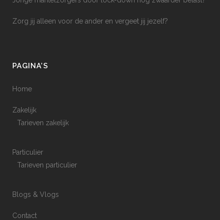
Jonge mantelzorgers door lock-down nog zwaarder belast?
Zorg jij alleen voor de ander en vergeet jij jezelf?
PAGINA’S
Home
Zakelijk
Tarieven zakelijk
Particulier
Tarieven particulier
Blogs & Vlogs
Contact