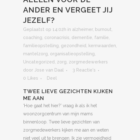
ANDER EN VERGEET JIJ
JEZELF?
Geplaatst op 14:02h
in
alzheimer
,
burnout
,
coaching
,
coronacrisis
,
dementie
,
familie
,
familieopstelling
,
gezondheid
,
kernwaarden
,
mantelzorg
,
organisatieopstelling
,
Uncategorized
,
zorg
,
zorgmedewerkers
door
Jose van Daal
3 Reactie's
0
Likes
Deel
TWEE LIEVE GEZICHTEN KIJKEN
ME AAN
‘Hoe gaat het hier?’ vraag ik als ik het
woonzorgcentrum van mijn mams
binnenloop. Twee lieve gezichten van
zorgmedewerkers kijken me aan en weten
niet veel uit te brengen. Ik zie vermoeidheid