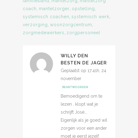
familieband
,
mantelzorg
,
mantelzorg
coach
,
mantelzorger
,
opstelling
,
systemisch coachen
,
systemisch werk
,
verzorging
,
woonzorgcentrum
,
zorgmedewerkers
,
zorgpersoneel
WILLY DEN
BESTEN DE JAGER
Geplaatst op 17:41h, 24
november
BEANTWOORDEN
Bemoedigend om te
lezen , klopt wat je
schrijft José….
Eigenlijk als je goed wil
zorgen voor een ander
moet je eerst jezelf