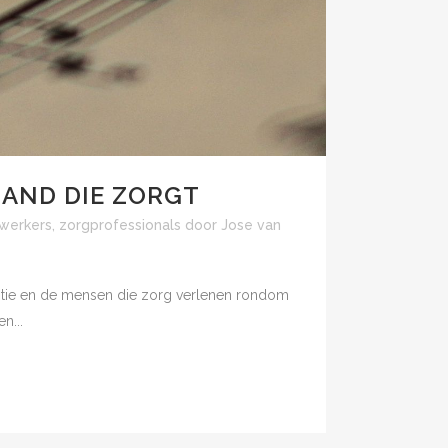
MAND DIE ZORGT
werkers
,
zorgprofessionals
door
Jose van
ntie en de mensen die zorg verlenen rondom
n...