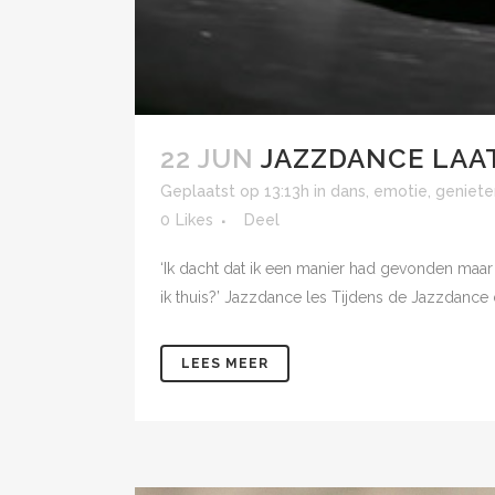
22 JUN
JAZZDANCE LAAT
Geplaatst op 13:13h
in
dans
,
emotie
,
geniete
0
Likes
Deel
‘Ik dacht dat ik een manier had gevonden maar 
ik thuis?’ Jazzdance les Tijdens de Jazzdance
LEES MEER