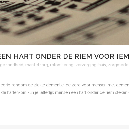
EEN HART ONDER DE RIEM VOOR IE
gezondheid
,
mantelzorg
,
rolomkering
,
verzorgingshuis
,
zorgmede
 begrip rondom de ziekte dementie, de zorg voor mensen met deme
 harten-pin kun je letterlijk mensen een hart onder de riem steken e