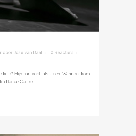
r
door
Jose van Daal
0 Reactie's
e knie? Mijn hart voelt als steen. Wanneer kom
ra Dance Centre...