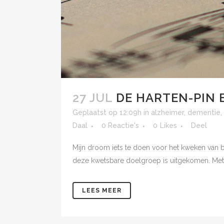
27 JUL
DE HARTEN-PIN 
Geplaatst op 12:09h
in
alzheimer
,
dementie
,
Daal
0 Reactie's
0
Likes
Deel
Mijn droom iets te doen voor het kweken van
deze kwetsbare doelgroep is uitgekomen. Met de
LEES MEER