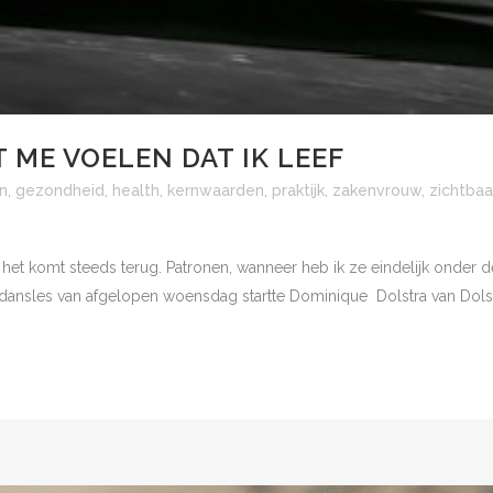
 ME VOELEN DAT IK LEEF
n
,
gezondheid
,
health
,
kernwaarden
,
praktijk
,
zakenvrouw
,
zichtbaa
het komt steeds terug. Patronen, wanneer heb ik ze eindelijk onder d
 dansles van afgelopen woensdag startte Dominique Dolstra van Dolst