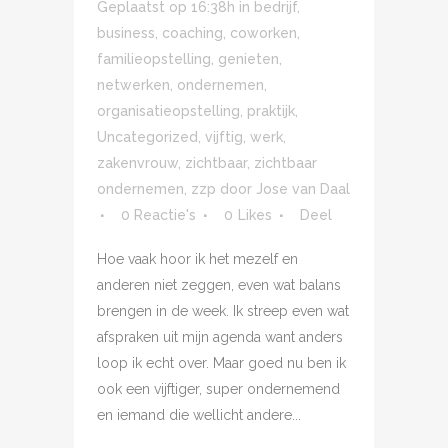
Geplaatst op 16:38h
in
bedrijf
,
business
,
coaching
,
coworken
,
familieopstelling
,
genieten
,
netwerken
,
ondernemen
,
organisatieopstelling
,
praktijk
,
Uncategorized
,
vijftig
,
werk
,
zakenvrouw
,
zichtbaar
,
zichtbaar
ondernemen
,
zzp
door
Jose van Daal
0 Reactie's
0
Likes
Deel
Hoe vaak hoor ik het mezelf en
anderen niet zeggen, even wat balans
brengen in de week. Ik streep even wat
afspraken uit mijn agenda want anders
loop ik echt over. Maar goed nu ben ik
ook een vijftiger, super ondernemend
en iemand die wellicht andere...