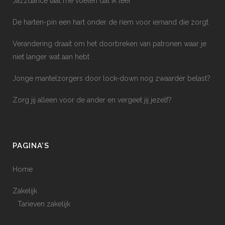
Jazzdance laat me voelen dat ik leef
De harten-pin een hart onder de riem voor iemand die zorgt
Verandering draait om het doorbreken van patronen waar je
niet langer wat aan hebt
Jonge mantelzorgers door lock-down nog zwaarder belast?
Zorg jij alleen voor de ander en vergeet jij jezelf?
PAGINA’S
Home
Zakelijk
Tarieven zakelijk