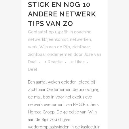
STICK EN NOG 10
ANDERE NETWERK
TIPS VAN ZO
Geplaatst op 09:46h
in
coaching
,
netwerkbijeenkomst
,
netwerken
,
werk
,
Wijn aan de Rijn
,
zichtbaar
,
zichtbaar ondernemen
door
Jose van
Daal
1 Reactie
0
Likes
Deel
Een aantal weken geleden, gleed bij
Zichtbaar Ondernemen de uitnodiging
de mail box in voor het exclusieve
netwerk evenement van BHG Brothers
Horeca Groep. De 4e editie van ‘Wijn
aan de Rijn’ zou dit jaar
wederomplaatsvinden in de kasteeltuin