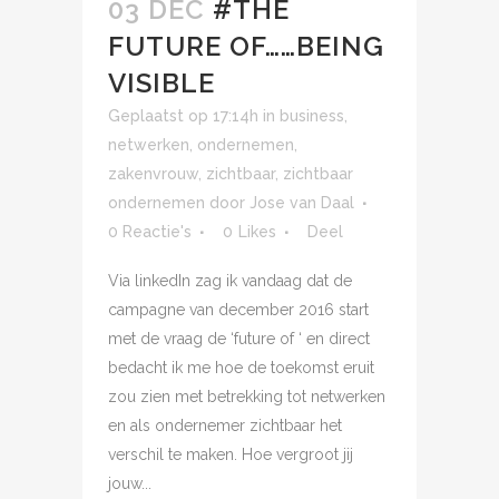
03 DEC
#THE
FUTURE OF……BEING
VISIBLE
Geplaatst op 17:14h
in
business
,
netwerken
,
ondernemen
,
zakenvrouw
,
zichtbaar
,
zichtbaar
ondernemen
door
Jose van Daal
0 Reactie's
0
Likes
Deel
Via linkedIn zag ik vandaag dat de
campagne van december 2016 start
met de vraag de ‘future of ‘ en direct
bedacht ik me hoe de toekomst eruit
zou zien met betrekking tot netwerken
en als ondernemer zichtbaar het
verschil te maken. Hoe vergroot jij
jouw...