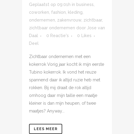
Geplaatst op 09:01h
in
business
,
coworken
,
fashion
,
kleding
,
ondernemen
,
zakenvrouw
,
zichtbaar
,
zichtbaar ondernemen
door
Jose van
Daal
0 Reactie's
0
Likes
Deel
Zichtbaar ondernemen met een
kokerrok Vorig jaar kocht ik mijn eerste
Tubino kokerrok. Ik vond het reuze
spannend daar ik altijd ruzie heb met
rokken. Bij mij draait de rok altijd
omhoog daar mijn taille een maatje
kleiner is dan mijn heupen, of twee
maatjes? Anyway...
LEES MEER