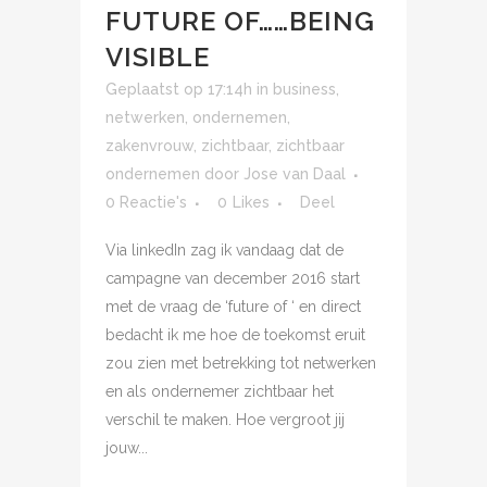
FUTURE OF……BEING
VISIBLE
Geplaatst op 17:14h
in
business
,
netwerken
,
ondernemen
,
zakenvrouw
,
zichtbaar
,
zichtbaar
ondernemen
door
Jose van Daal
0 Reactie's
0
Likes
Deel
Via linkedIn zag ik vandaag dat de
campagne van december 2016 start
met de vraag de ‘future of ‘ en direct
bedacht ik me hoe de toekomst eruit
zou zien met betrekking tot netwerken
en als ondernemer zichtbaar het
verschil te maken. Hoe vergroot jij
jouw...