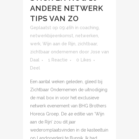
ANDERE NETWERK
TIPS VAN ZO
Geplaatst op 09:46h
in
coaching
,
netwerkbijeenkomst
,
netwerken
,
werk
,
Wijn aan de Rijn
,
zichtbaar
,
zichtbaar ondernemen
door
Jose van
Daal
1 Reactie
0
Likes
Deel
Een aantal weken geleden, gleed bij
Zichtbaar Ondernemen de uitnodiging
de mail box in voor het exclusieve
netwerk evenement van BHG Brothers
Horeca Groep. De 4e editie van ‘Wijn
aan de Rijn’ zou dit jaar
wederomplaatsvinden in de kasteeltuin
op Landgoederij te Bunnik. Ik had...