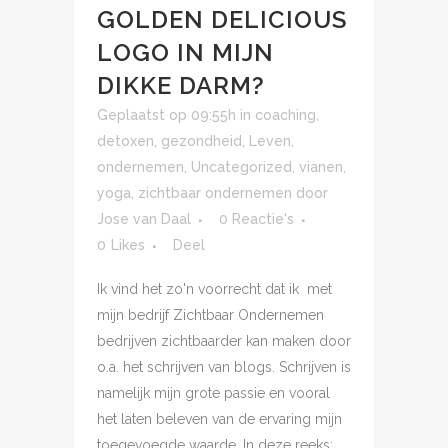
GOLDEN DELICIOUS
LOGO IN MIJN
DIKKE DARM?
Geplaatst op 09:55h
in
coaching
,
detoxen
,
gezondheid
,
Leven
,
ondernemen
,
Uncategorized
,
vianen
,
yoga
,
zichtbaar ondernemen
door
Jose van Daal
0 Reactie's
0
Likes
Deel
Ik vind het zo'n voorrecht dat ik met
mijn bedrijf Zichtbaar Ondernemen
bedrijven zichtbaarder kan maken door
o.a. het schrijven van blogs. Schrijven is
namelijk mijn grote passie en vooral
het laten beleven van de ervaring mijn
toegevoegde waarde. In deze reeks: