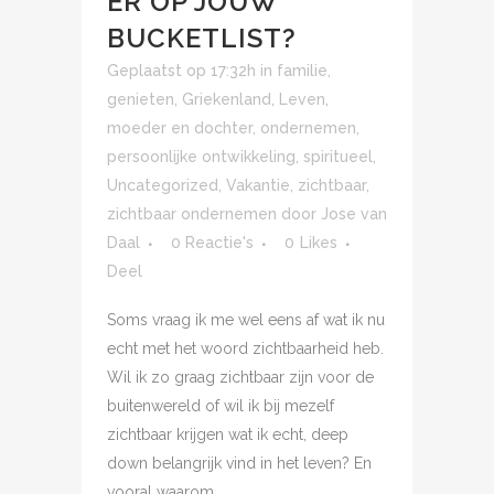
ER OP JOUW
BUCKETLIST?
Geplaatst op 17:32h
in
familie
,
genieten
,
Griekenland
,
Leven
,
moeder en dochter
,
ondernemen
,
persoonlijke ontwikkeling
,
spiritueel
,
Uncategorized
,
Vakantie
,
zichtbaar
,
zichtbaar ondernemen
door
Jose van
Daal
0 Reactie's
0
Likes
Deel
Soms vraag ik me wel eens af wat ik nu
echt met het woord zichtbaarheid heb.
Wil ik zo graag zichtbaar zijn voor de
buitenwereld of wil ik bij mezelf
zichtbaar krijgen wat ik echt, deep
down belangrijk vind in het leven? En
vooral waarom...