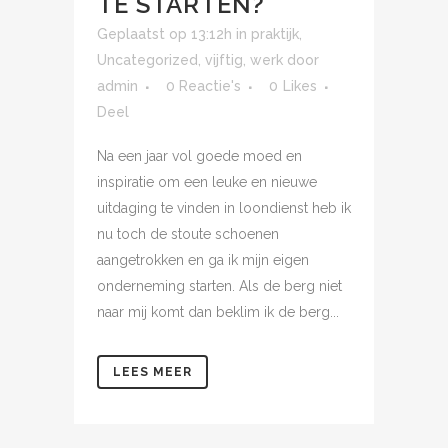
TE STARTEN?
Geplaatst op 13:12h
in
praktijk
,
Uncategorized
,
vijftig
,
werk
door
admin
0 Reactie's
0
Likes
Deel
Na een jaar vol goede moed en
inspiratie om een leuke en nieuwe
uitdaging te vinden in loondienst heb ik
nu toch de stoute schoenen
aangetrokken en ga ik mijn eigen
onderneming starten. Als de berg niet
naar mij komt dan beklim ik de berg...
LEES MEER