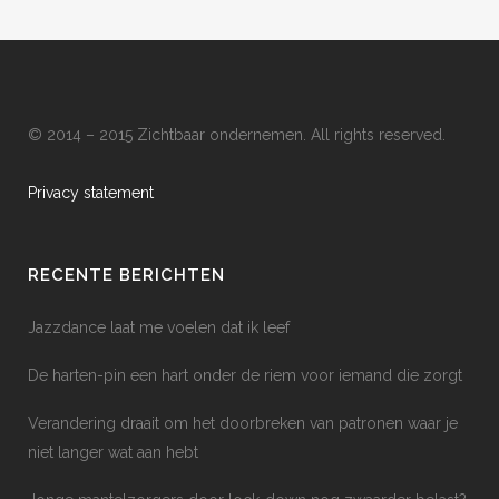
© 2014 – 2015 Zichtbaar ondernemen. All rights reserved.
Privacy statement
RECENTE BERICHTEN
Jazzdance laat me voelen dat ik leef
De harten-pin een hart onder de riem voor iemand die zorgt
Verandering draait om het doorbreken van patronen waar je
niet langer wat aan hebt