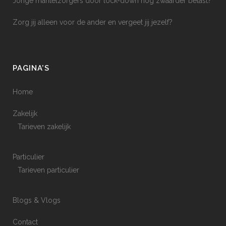
Jonge mantelzorgers door lock-down nog zwaarder belast?
Zorg jij alleen voor de ander en vergeet jij jezelf?
PAGINA’S
Home
Zakelijk
Tarieven zakelijk
Particulier
Tarieven particulier
Blogs & Vlogs
Contact