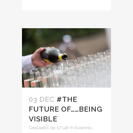
03 DEC
#THE
FUTURE OF……BEING
VISIBLE
Geplaatst op 17:14h
in
business
,