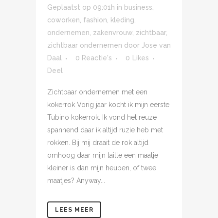
Geplaatst op 09:01h
in
business
,
coworken
,
fashion
,
kleding
,
ondernemen
,
zakenvrouw
,
zichtbaar
,
zichtbaar ondernemen
door
Jose van
Daal
0 Reactie's
0
Likes
Deel
Zichtbaar ondernemen met een
kokerrok Vorig jaar kocht ik mijn eerste
Tubino kokerrok. Ik vond het reuze
spannend daar ik altijd ruzie heb met
rokken. Bij mij draait de rok altijd
omhoog daar mijn taille een maatje
kleiner is dan mijn heupen, of twee
maatjes? Anyway...
LEES MEER