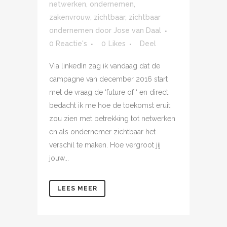
netwerken
,
ondernemen
,
zakenvrouw
,
zichtbaar
,
zichtbaar
ondernemen
door
Jose van Daal
0 Reactie's
0
Likes
Deel
Via linkedIn zag ik vandaag dat de
campagne van december 2016 start
met de vraag de ‘future of ‘ en direct
bedacht ik me hoe de toekomst eruit
zou zien met betrekking tot netwerken
en als ondernemer zichtbaar het
verschil te maken. Hoe vergroot jij
jouw...
LEES MEER