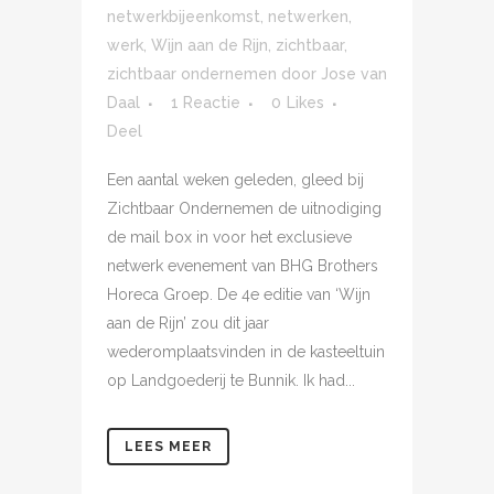
netwerkbijeenkomst
,
netwerken
,
werk
,
Wijn aan de Rijn
,
zichtbaar
,
zichtbaar ondernemen
door
Jose van
Daal
1 Reactie
0
Likes
Deel
Een aantal weken geleden, gleed bij
Zichtbaar Ondernemen de uitnodiging
de mail box in voor het exclusieve
netwerk evenement van BHG Brothers
Horeca Groep. De 4e editie van ‘Wijn
aan de Rijn’ zou dit jaar
wederomplaatsvinden in de kasteeltuin
op Landgoederij te Bunnik. Ik had...
LEES MEER