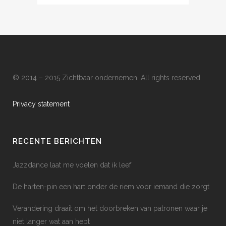
© 2014 – 2015 Zichtbaar ondernemen. All rights reserved.
Privacy statement
RECENTE BERICHTEN
Jazzdance laat me voelen dat ik leef
De harten-pin een hart onder de riem voor iemand die zorgt
Verandering draait om het doorbreken van patronen waar je
niet langer wat aan hebt