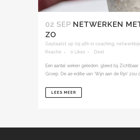
02 SEP
NETWERKEN MET 
ZO
Geplaatst op 09:46h
in
coaching
,
netwerkbi
Reactie
0
Likes
Deel
Een aantal weken geleden, gleed bij Zichtbaa
Groep. De 4e editie van ‘Wijn aan de Rijn’ zou 
LEES MEER