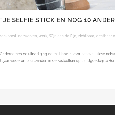
JE SELFIE STICK EN NOG 10 ANDE
jeenkomst
,
netwerken
,
werk
,
Wijn aan de Rijn
,
zichtbaar
,
zichtbaar
r Ondernemen de uitnodiging de mail box in voor het exclusieve ne
dit jaar wederomplaatsvinden in de kasteeltuin op Landgoederij te Bunni