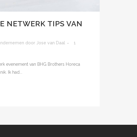
RE NETWERK TIPS VAN
 ondernemen
door
Jose van Daal
1
twerk evenement van BHG Brothers Horeca
k. Ik had...