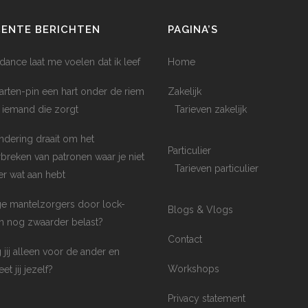
CENTE BERICHTEN
PAGINA’S
dance laat me voelen dat ik leef
Home
arten-pin een hart onder de riem
Zakelijk
 iemand die zorgt
Tarieven zakelijk
ndering draait om het
Particulier
breken van patronen waar je niet
Tarieven particulier
er wat aan hebt
e mantelzorgers door lock-
Blogs & Vlogs
 nog zwaarder belast?
Contact
 jij alleen voor de ander en
Workshops
et jij jezelf?
Privacy statement