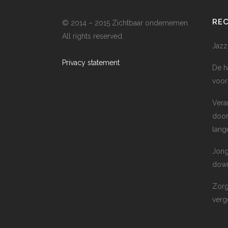
RE
© 2014 – 2015 Zichtbaar ondernemen.
All rights reserved.
Jazz
Privacy statement
De h
voor
Vera
door
lang
Jong
down
Zorg
verge