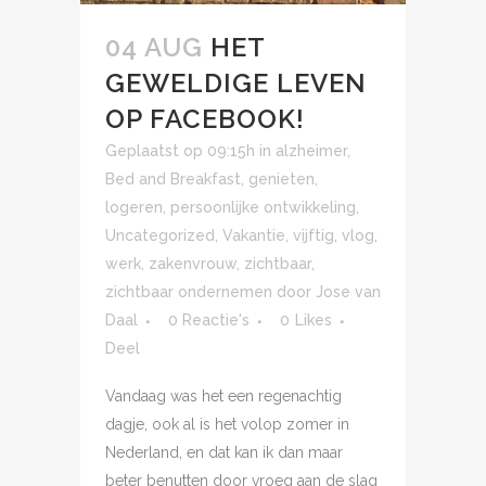
04 AUG
HET
GEWELDIGE LEVEN
OP FACEBOOK!
Geplaatst op 09:15h
in
alzheimer
,
Bed and Breakfast
,
genieten
,
logeren
,
persoonlijke ontwikkeling
,
Uncategorized
,
Vakantie
,
vijftig
,
vlog
,
werk
,
zakenvrouw
,
zichtbaar
,
zichtbaar ondernemen
door
Jose van
Daal
0 Reactie's
0
Likes
Deel
Vandaag was het een regenachtig
dagje, ook al is het volop zomer in
Nederland, en dat kan ik dan maar
beter benutten door vroeg aan de slag