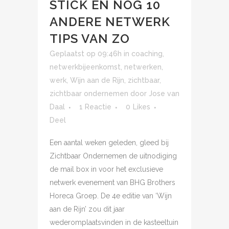
STICK EN NOG 10
ANDERE NETWERK
TIPS VAN ZO
Geplaatst op 09:46h
in
coaching
,
netwerkbijeenkomst
,
netwerken
,
werk
,
Wijn aan de Rijn
,
zichtbaar
,
zichtbaar ondernemen
door
Jose van
Daal
1 Reactie
0
Likes
Deel
Een aantal weken geleden, gleed bij
Zichtbaar Ondernemen de uitnodiging
de mail box in voor het exclusieve
netwerk evenement van BHG Brothers
Horeca Groep. De 4e editie van ‘Wijn
aan de Rijn’ zou dit jaar
wederomplaatsvinden in de kasteeltuin