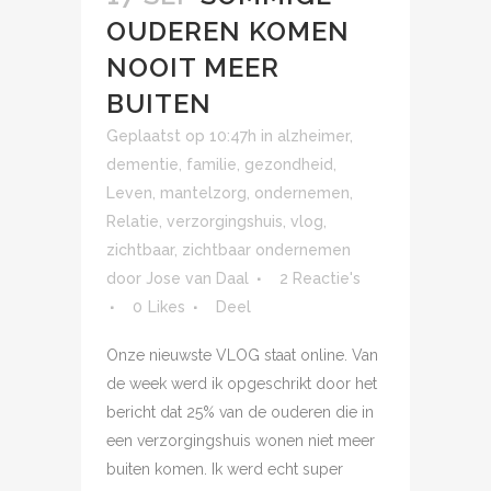
OUDEREN KOMEN
NOOIT MEER
BUITEN
Geplaatst op 10:47h
in
alzheimer
,
dementie
,
familie
,
gezondheid
,
Leven
,
mantelzorg
,
ondernemen
,
Relatie
,
verzorgingshuis
,
vlog
,
zichtbaar
,
zichtbaar ondernemen
door
Jose van Daal
2 Reactie's
0
Likes
Deel
Onze nieuwste VLOG staat online. Van
de week werd ik opgeschrikt door het
bericht dat 25% van de ouderen die in
een verzorgingshuis wonen niet meer
buiten komen. Ik werd echt super