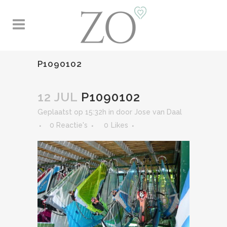
P1090102
12 JUL
P1090102
Geplaatst op 15:32h
in
door
Jose van Daal
0 Reactie's
0
Likes