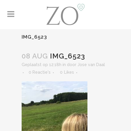
IMG_6523
08 AUG
IMG_6523
Geplaatst op 12:18h
in
door
Jose van Daal
0 Reactie's
0
Likes