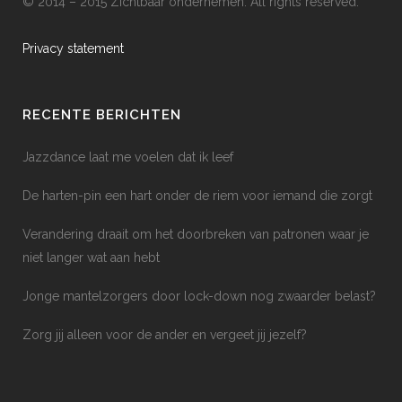
© 2014 – 2015 Zichtbaar ondernemen. All rights reserved.
Privacy statement
RECENTE BERICHTEN
Jazzdance laat me voelen dat ik leef
De harten-pin een hart onder de riem voor iemand die zorgt
Verandering draait om het doorbreken van patronen waar je
niet langer wat aan hebt
Jonge mantelzorgers door lock-down nog zwaarder belast?
Zorg jij alleen voor de ander en vergeet jij jezelf?