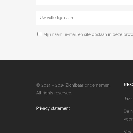
Mijn naam, e-mail en site opslaan in deze bro
RE
© 2014 – 2015 Zichtbaar ondernemen.
All rights reserved.
Jazz
Privacy statement
De h
voor
Vera