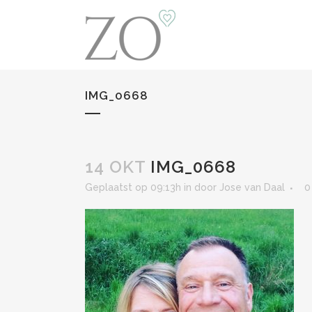
IMG_0668
14 OKT
IMG_0668
Geplaatst op 09:13h
in
door
Jose van Daal
0