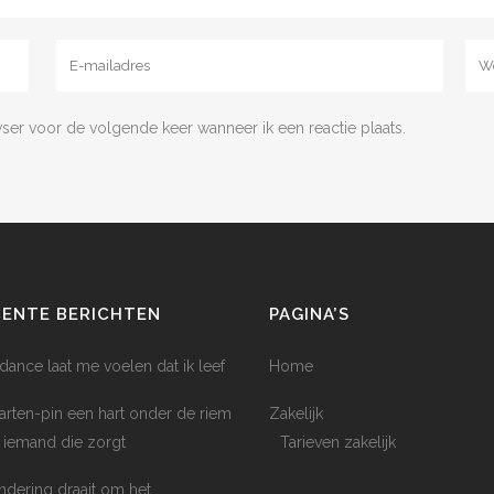
wser voor de volgende keer wanneer ik een reactie plaats.
CENTE BERICHTEN
PAGINA’S
dance laat me voelen dat ik leef
Home
arten-pin een hart onder de riem
Zakelijk
 iemand die zorgt
Tarieven zakelijk
ndering draait om het