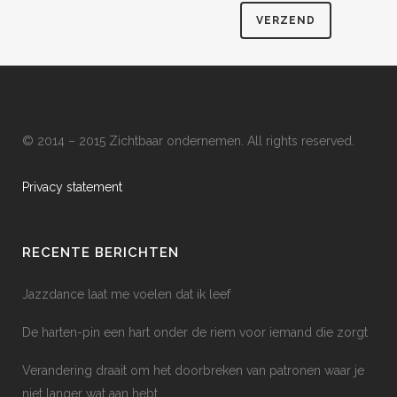
© 2014 – 2015 Zichtbaar ondernemen. All rights reserved.
Privacy statement
RECENTE BERICHTEN
Jazzdance laat me voelen dat ik leef
De harten-pin een hart onder de riem voor iemand die zorgt
Verandering draait om het doorbreken van patronen waar je
niet langer wat aan hebt