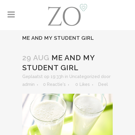
ME AND MY STUDENT GIRL
29 AUG
ME AND MY
STUDENT GIRL
Geplaatst op 19:33h
in
Uncategorized
door
admin
0 Reactie's
0
Likes
Deel