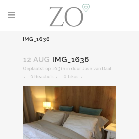
IMG_1636
12 AUG
IMG_1636
Geplaatst op 10:31h
in
door
Jose van Daal
0 Reactie's
0
Likes