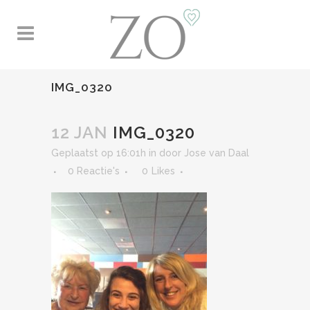
IMG_0320
12 JAN
IMG_0320
Geplaatst op 16:01h
in
door
Jose van Daal
0 Reactie's
0
Likes