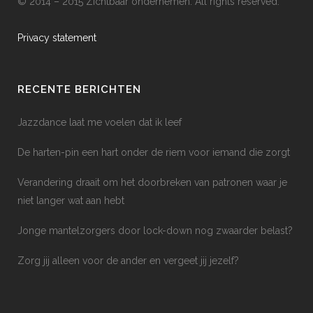
© 2014 – 2015 Zichtbaar ondernemen. All rights reserved.
Privacy statement
RECENTE BERICHTEN
Jazzdance laat me voelen dat ik leef
De harten-pin een hart onder de riem voor iemand die zorgt
Verandering draait om het doorbreken van patronen waar je
niet langer wat aan hebt
Jonge mantelzorgers door lock-down nog zwaarder belast?
Zorg jij alleen voor de ander en vergeet jij jezelf?