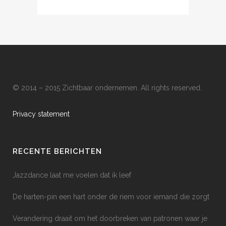
© 2014 – 2015 Zichtbaar ondernemen. All rights reserved.
Privacy statement
RECENTE BERICHTEN
Jazzdance laat me voelen dat ik leef
De harten-pin een hart onder de riem voor iemand die zorgt
Verandering draait om het doorbreken van patronen waar je