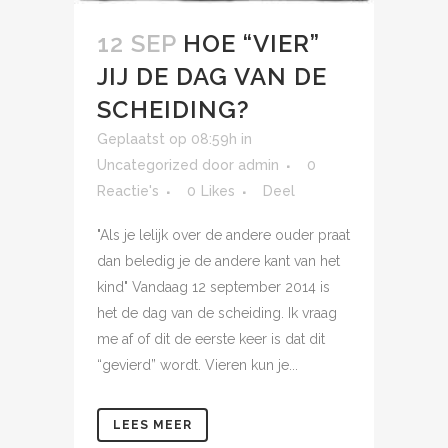
12 SEP
HOE “VIER”
JIJ DE DAG VAN DE
SCHEIDING?
Geplaatst op 08:59h
in
Uncategorized
door
admin
0
Reactie's
0
Likes
Deel
"Als je lelijk over de andere ouder praat
dan beledig je de andere kant van het
kind" Vandaag 12 september 2014 is
het de dag van de scheiding. Ik vraag
me af of dit de eerste keer is dat dit
“gevierd” wordt. Vieren kun je...
LEES MEER