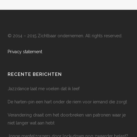
© 2014 – 2015 Zichtbaar ondernemen. All rights reserved.
Privacy statement
RECENTE BERICHTEN
Jazzdance laat me voelen dat ik leef
De harten-pin een hart onder de riem voor iemand die zorgt
Verandering draait om het doorbreken van patronen waar je
niet langer wat aan hebt
Jonge mantelzorgers door lock-down nog zwaarder belast?