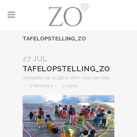
TAFELOPSTELLING_ZO
27 JUL
TAFELOPSTELLING_ZO
Geplaatst op 12:35h
in
door
Jose van Daal
0 Reactie's
0
Likes