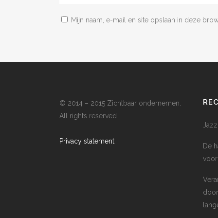
Mijn naam, e-mail en site opslaan in deze bro
RE
© 2014 – 2015 Zichtbaar ondernemen.
All rights reserved.
Jazz
Privacy statement
De h
voor
Vera
door
lang