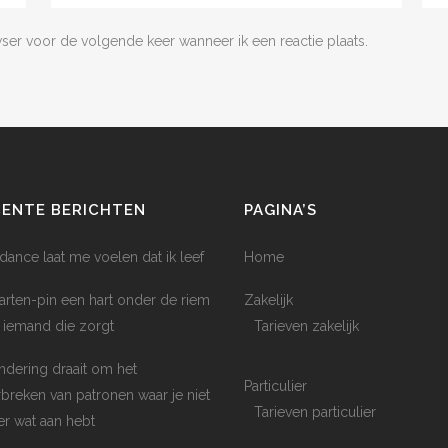
wser voor de volgende keer wanneer ik een reactie plaats.
CENTE BERICHTEN
PAGINA’S
dance laat me voelen dat ik leef
Home
arten-pin een hart onder de riem
Zakelijk
 iemand die zorgt
Tarieven zakelijk
ndering draait om het
Particulier
breken van patronen waar je niet
Tarieven particulier
er wat aan hebt