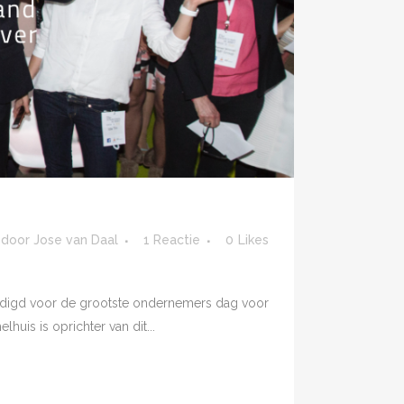
door
Jose van Daal
1 Reactie
0
Likes
enodigd voor de grootste ondernemers dag voor
s is oprichter van dit...