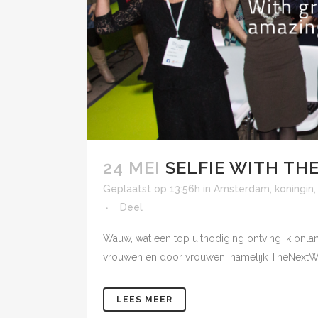
24 MEI
SELFIE WITH T
Geplaatst op 13:56h
in
Amsterdam
,
koningin
Deel
Wauw, wat een top uitnodiging ontving ik onla
vrouwen en door vrouwen, namelijk TheNextWo
LEES MEER