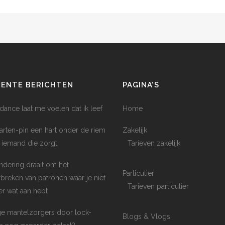
CENTE BERICHTEN
PAGINA’S
dance laat me voelen dat ik leef
Home
arten-pin een hart onder de riem
Zakelijk
 iemand die zorgt
Tarieven zakelijk
ndering draait om het
Particulier
breken van patronen waar je niet
Tarieven particulier
er wat aan hebt
e mantelzorgers door lock-
Blogs & Vlogs