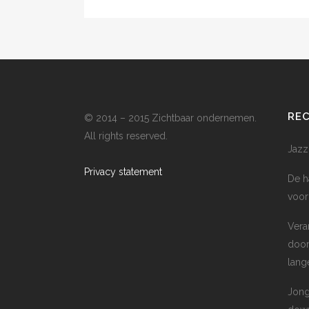
RE
© 2014 – 2015 Zichtbaar ondernemen.
All rights reserved.
Jazz
Privacy statement
De h
voor
Vera
door
lang
Jong