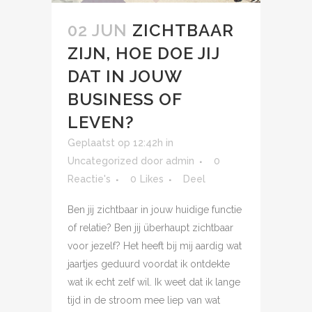
02 JUN
ZICHTBAAR
ZIJN, HOE DOE JIJ
DAT IN JOUW
BUSINESS OF
LEVEN?
Geplaatst op 12:42h
in
Uncategorized
door
admin
0
Reactie's
0
Likes
Deel
Ben jij zichtbaar in jouw huidige functie
of relatie? Ben jij überhaupt zichtbaar
voor jezelf? Het heeft bij mij aardig wat
jaartjes geduurd voordat ik ontdekte
wat ik echt zelf wil. Ik weet dat ik lange
tijd in de stroom mee liep van wat