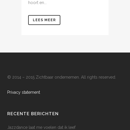
hoort en...
LEES MEER
© 2014 – 2015 Zichtbaar ondernemen. All rights reserved.
Privacy statement
RECENTE BERICHTEN
Jazzdance laat me voelen dat ik leef