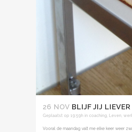
26 NOV
BLIJF JIJ LIEV
Geplaatst op 19:59h
in
coaching
,
Leven
,
wer
Vooral de maandag valt me elke keer weer zwaa