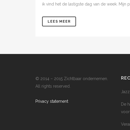
ik vind het de lastigste dag van de week. Mijn par
LEES MEER
RE
© 2014 – 2015 Zichtbaar ondernemen.
All rights reserved.
Jazz
Privacy statement
De h
voor
Vera