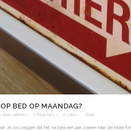
ER OP BED OP MAANDAG?
k
door
admin
0 Reactie's
0
Likes
Deel
r. Je zou zeggen dat het, na bijna een jaar zoeken naar die leuke fu