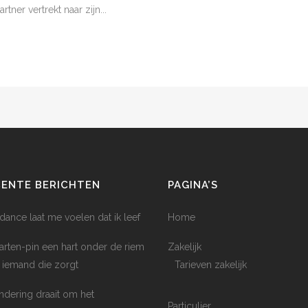
tner vertrekt naar zijn...
CENTE BERICHTEN
PAGINA’S
dance laat me voelen dat ik leef
Home
arten-pin een hart onder de riem
Zakelijk
 iemand die zorgt
Tarieven zakelijk
ndering draait om het
Particulier