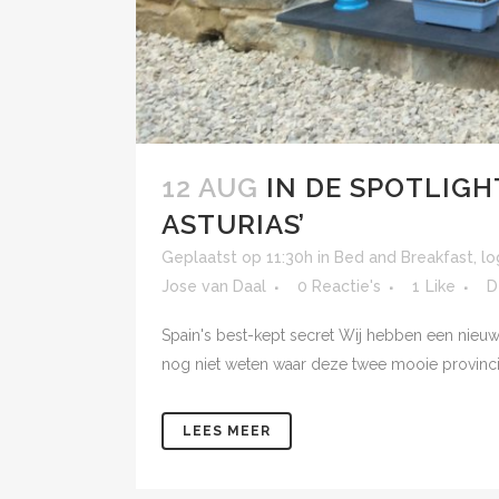
12 AUG
IN DE SPOTLIGH
ASTURIAS’
Geplaatst op 11:30h
in
Bed and Breakfast
,
lo
Jose van Daal
0 Reactie's
1
Like
D
Spain's best-kept secret Wij hebben een nieuw 
nog niet weten waar deze twee mooie provincie
LEES MEER