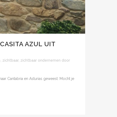
CASITA AZUL UIT
e
,
zichtbaar
,
zichtbaar ondernemen
door
naar Cantabria en Asturias geweest. Mocht je