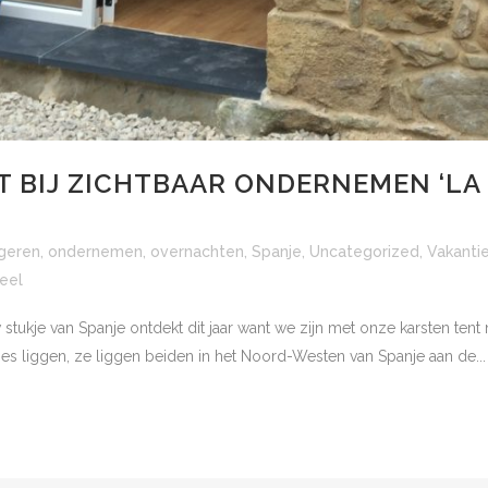
T BIJ ZICHTBAAR ONDERNEMEN ‘LA 
geren
,
ondernemen
,
overnachten
,
Spanje
,
Uncategorized
,
Vakanti
eel
stukje van Spanje ontdekt dit jaar want we zijn met onze karsten tent 
s liggen, ze liggen beiden in het Noord-Westen van Spanje aan de...