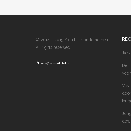
RE
© 2014 – 2015 Zichtbaar ondernemen.
All rights reserved.
Jazz
Privacy statement
De h
voor
Vera
door
lang
Jong
down