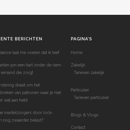
CENTE BERICHTEN
PAGINA’S
dance laat me voelen dat ik leef
Home
arten-pin een hart onder de riem
Zakelijk
 iemand die zorgt
Tarieven zakelijk
ndering draait om het
Particulier
breken van patronen waar je niet
Tarieven particulier
er wat aan hebt
e mantelzorgers door lock-
Blogs & Vlogs
 nog zwaarder belast?
Contact