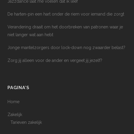
Jazzdance laat me voelen dat ik leef
De harten-pin een hart onder de riem voor iemand die zorgt
Verandering draait om het doorbreken van patronen waar je
niet langer wat aan hebt
Jonge mantelzorgers door lock-down nog zwaarder belast?
Zorg jij alleen voor de ander en vergeet jij jezelf?
PAGINA’S
Home
Zakelijk
Tarieven zakelijk