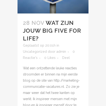
28 NOV
WAT ZIJN
JOUW BIG FIVE FOR
LIFE?
Geplaatst op 20:01h
in
Uncategorized
door
admin
0
Reactie's
0
Likes
Deel
Wat een ontzettende leuke reacties
stroomden er binnen na mijn eerste
blog op de site van http://marketing-
communicatie-vacatures.nl. Zo zie je
maar weer dat het twee kanten op
werkt. Ik inspireer mensen met mijn
blog en ik inspireer mezelf door te