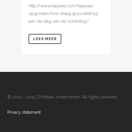
http://www.heppee.com/heppee-
opgroeien/hoe-draag-jij-positief-bij-
aan-de-dag-van-de-scheiding/...
LEES MEER
© 2014 – 2015 Zichtbaar ondernemen. All rights reserved.
Privacy statement