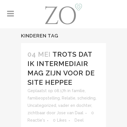
KINDEREN TAG
04 MEI
TROTS DAT
IK INTERMEDIAIR
MAG ZIJN VOOR DE
SITE HEPPEE
Geplaatst op 08:17h
in
familie
,
familieopstelling
,
Relatie
,
scheiding
,
Uncategorized
,
vader en dochter
,
zichtbaar
door
Jose van Daal
0
Reactie's
0
Likes
Deel