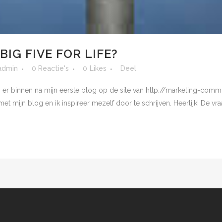
BIG FIVE FOR LIFE?
admin
0 Reactie's
0
Likes
Deel
er binnen na mijn eerste blog op de site van http://marketing-commun
t mijn blog en ik inspireer mezelf door te schrijven. Heerlijk! De vraa