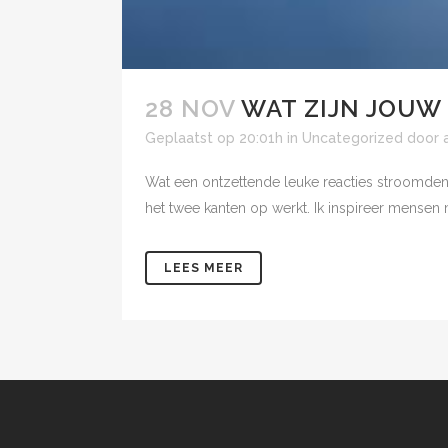
28 NOV
WAT ZIJN JOUW 
Geplaatst op 20:01h
in
Uncategorized
door
Wat een ontzettende leuke reacties stroomden 
het twee kanten op werkt. Ik inspireer mensen me
LEES MEER