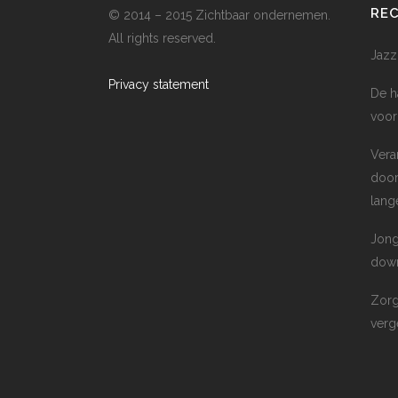
RE
© 2014 – 2015 Zichtbaar ondernemen.
All rights reserved.
Jazz
Privacy statement
De h
voor
Vera
door
lang
Jong
down
Zorg
verge