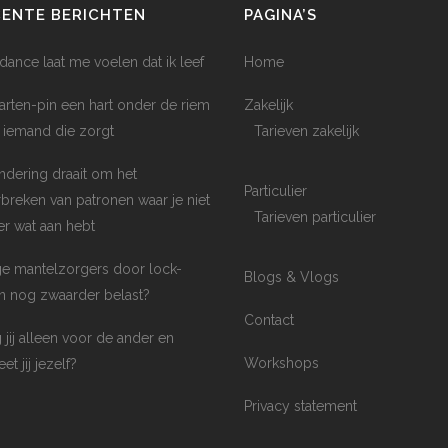
CENTE BERICHTEN
PAGINA’S
dance laat me voelen dat ik leef
Home
arten-pin een hart onder de riem
Zakelijk
 iemand die zorgt
Tarieven zakelijk
ndering draait om het
Particulier
breken van patronen waar je niet
Tarieven particulier
er wat aan hebt
e mantelzorgers door lock-
Blogs & Vlogs
 nog zwaarder belast?
Contact
 jij alleen voor de ander en
Workshops
et jij jezelf?
Privacy statement