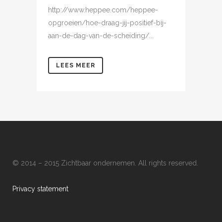
http://www.heppee.com/heppee-
opgroeien/hoe-draag-jij-positief-bij-
aan-de-dag-van-de-scheiding/...
LEES MEER
© 2014 – 2015 Zichtbaar ondernemen. All rights reserved.
Privacy statement