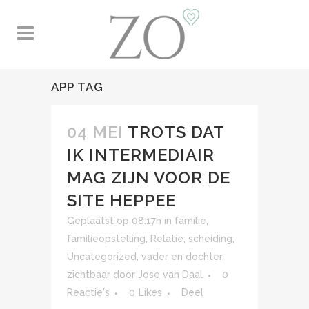
APP TAG
04 MEI
TROTS DAT
IK INTERMEDIAIR
MAG ZIJN VOOR DE
SITE HEPPEE
Geplaatst op 08:17h
in
familie
,
familieopstelling
,
Relatie
,
scheiding
,
Uncategorized
,
vader en dochter
,
zichtbaar
door
Jose van Daal
0
Reactie's
0
Likes
Deel