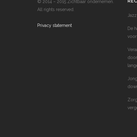
RE
© 2014 – 2015 Zichtbaar ondernemen.
All rights reserved.
Jazz
Privacy statement
De h
voor
Vera
door
lang
Jong
down
Zorg
verge