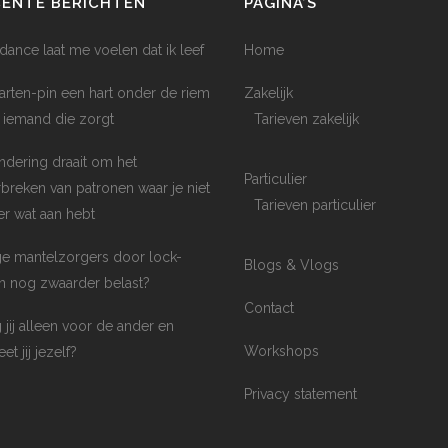
CENTE BERICHTEN
PAGINA’S
dance laat me voelen dat ik leef
Home
arten-pin een hart onder de riem
Zakelijk
 iemand die zorgt
Tarieven zakelijk
ndering draait om het
Particulier
breken van patronen waar je niet
Tarieven particulier
er wat aan hebt
e mantelzorgers door lock-
Blogs & Vlogs
 nog zwaarder belast?
Contact
 jij alleen voor de ander en
Workshops
et jij jezelf?
Privacy statement